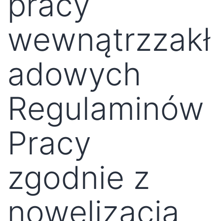
pracy
wewnątrzzakł
adowych
Regulaminów
Pracy
zgodnie z
nowelizacją